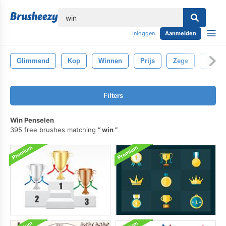
lose
Inloggen
Aanmelden
Glimmend
Kop
Winnen
Prijs
Zege
3d
Filters
Win Penselen
395 free brushes matching
win