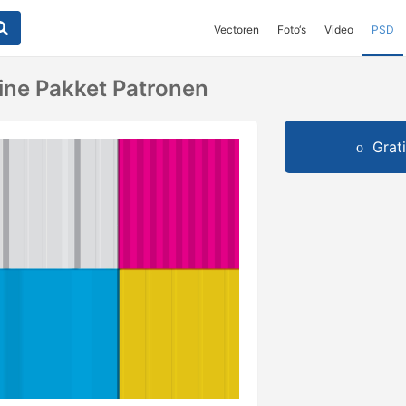
Vectoren
Foto‘s
Video
PSD
eine Pakket Patronen
Grat