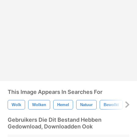
This Image Appears In Searches For
Wolk
Wolken
Hemel
Natuur
Bewolkt
Str
Gebruikers Die Dit Bestand Hebben
Gedownload, Downloadden Ook