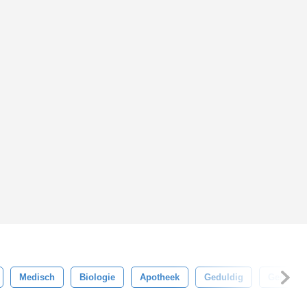
Medisch
Biologie
Apotheek
Geduldig
Geneesm