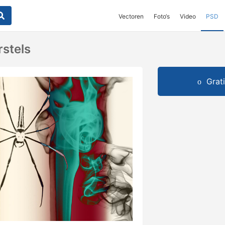
Vectoren
Foto‘s
Video
PSD
rstels
Grat