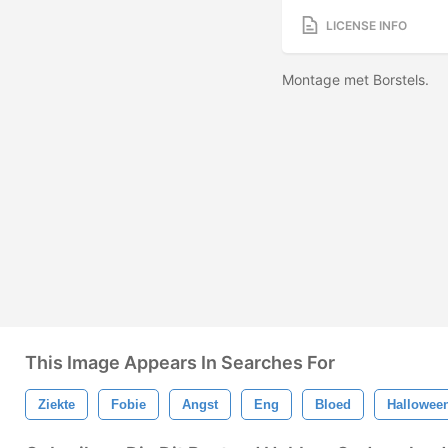
LICENSE INFO
Montage met Borstels.
This Image Appears In Searches For
Ziekte
Fobie
Angst
Eng
Bloed
Hallowee