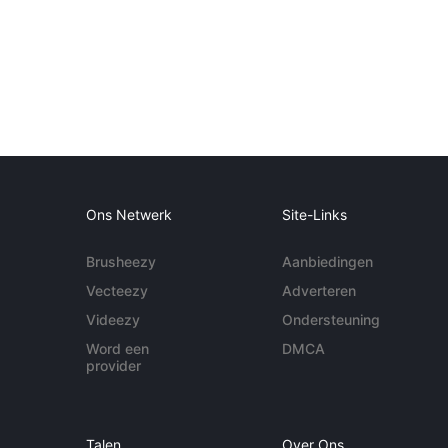
Ons Netwerk
Site-Links
Brusheezy
Aanbiedingen
Vecteezy
Adverteren
Videezy
Ondersteuning
Word een
DMCA
provider
Talen
Over Ons