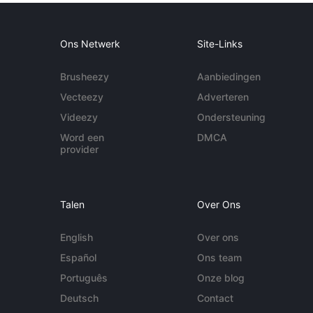
Ons Netwerk
Site-Links
Brusheezy
Aanbiedingen
Vecteezy
Adverteren
Videezy
Ondersteuning
Word een
DMCA
provider
Talen
Over Ons
English
Over ons
Español
Ons team
Português
Onze blog
Deutsch
Contact