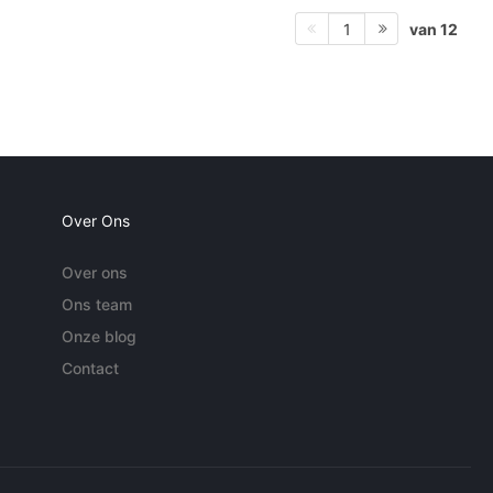
van 12
1
Over Ons
Over ons
Ons team
Onze blog
Contact