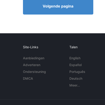
Volgende pagina
Site-Links
Talen
Aanbiedingen
English
Adverteren
Español
Ondersteuning
Português
DMCA
Deutsch
Meer...