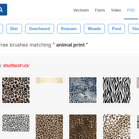
Vectoren
Foto‘s
Video
PSD
Dier
Gescheurd
Krassen
Woede
Poot
Stu
ree brushes matching
animal print
or