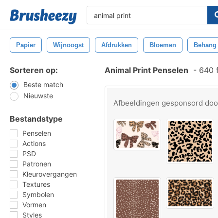
Papier
Wijnoogst
Afdrukken
Bloemen
Behang
Sorteren op:
Animal Print Penselen
-
640 f
Beste match
Nieuwste
Afbeeldingen gesponsord do
Bestandstype
Penselen
Actions
PSD
Patronen
Kleurovergangen
Textures
Symbolen
Vormen
Styles