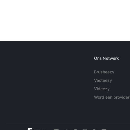
Ons Netwerk
Brusheezy
Vecteezy
Videezy
Word een provider