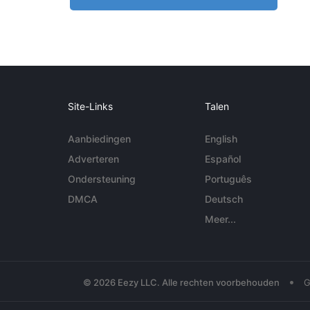
Site-Links
Talen
Aanbiedingen
English
Adverteren
Español
Ondersteuning
Português
DMCA
Deutsch
Meer...
•
© 2026 Eezy LLC. Alle rechten voorbehouden
G