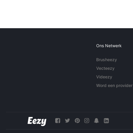
Ons Netwerk
Brusheezy
Vecteezy
Videezy
Word een provider