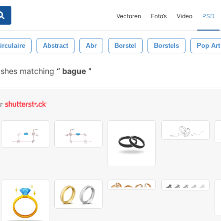
Vectoren
Foto‘s
Video
PSD
irculaire
Abstract
Abr
Borstel
Borstels
Pop Art
ushes matching
bague
or