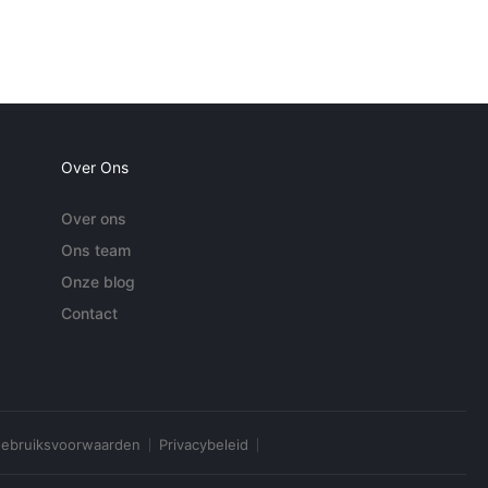
Over Ons
Over ons
Ons team
Onze blog
Contact
ebruiksvoorwaarden
Privacybeleid