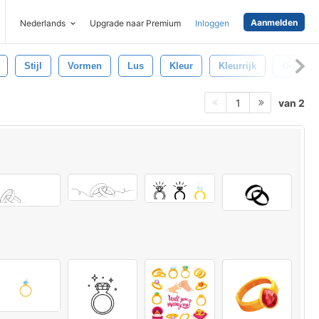
Aanmelden
Nederlands
Upgrade naar Premium
Inloggen
Stijl
Vormen
Lus
Kleur
Kleurrijk
Ontwerp
van 2
1