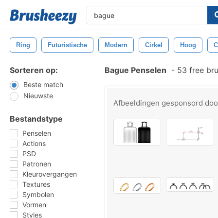
Ring
Futuristische
Modern
Cirkel
Hoog
C
Sorteren op:
Bague Penselen
-
53 free br
Beste match
Nieuwste
Afbeeldingen gesponsord do
Bestandstype
Penselen
Actions
PSD
Patronen
Kleurovergangen
Textures
Symbolen
Vormen
Styles