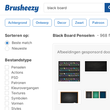
Achtergrond
Ontwerp
Decor
Zwart
Patroon
Sorteren op:
Black Board Penselen
-
968 f
Beste match
Nieuwste
Afbeeldingen gesponsord do
Bestandstype
Penselen
Actions
PSD
Patronen
Kleurovergangen
Textures
Symbolen
Vormen
Styles