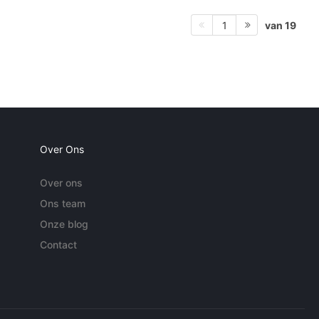
van 19
1
Over Ons
Over ons
Ons team
Onze blog
Contact