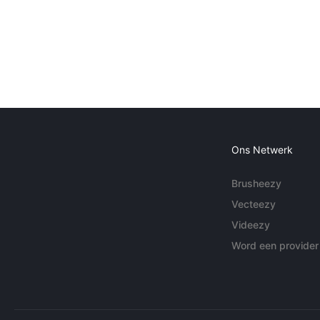
Ons Netwerk
Brusheezy
Vecteezy
Videezy
Word een provider