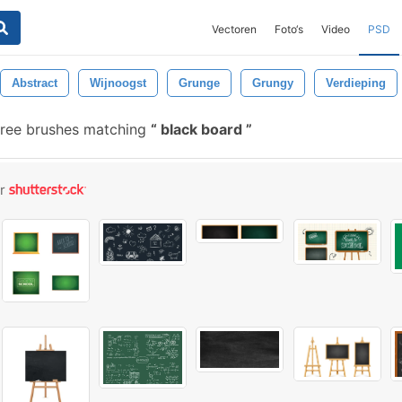
Vectoren
Foto‘s
Video
PSD
Abstract
Wijnoogst
Grunge
Grungy
Verdieping
ree brushes matching
black board
or