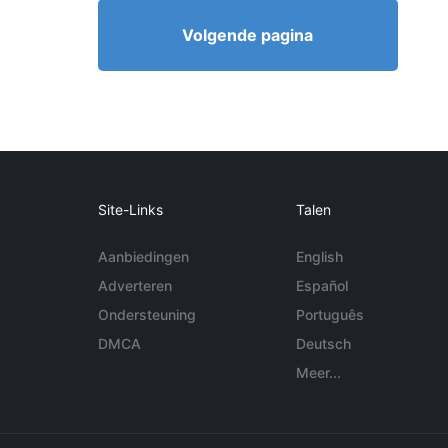
Volgende pagina
Site-Links
Talen
Aanbiedingen
English
Adverteren
Español
Ondersteuning
Português
DMCA
Deutsch
Meer...