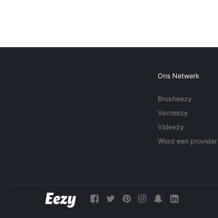
Ons Netwerk
Brusheezy
Vecteezy
Videezy
Word een provider