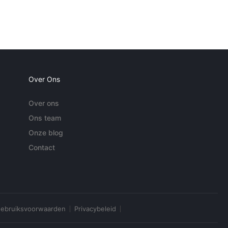
Over Ons
Over ons
Ons team
Onze blog
Contact
ebruiksvoorwaarden
Privacybeleid