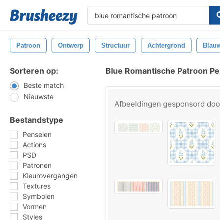
Patroon
Ontwerp
Structuur
Achtergrond
Blau
Sorteren op:
Blue Romantische Patroon P
Beste match
Nieuwste
Afbeeldingen gesponsord do
Bestandstype
Penselen
Actions
PSD
Patronen
Kleurovergangen
Textures
Symbolen
Vormen
Styles