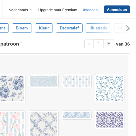
Aanmelden
Nederlands
Upgrade naar Premium
Inloggen
ent
Bloem
Kleur
Decoratief
Illustratie
Oppervla
 patroon
van 36
1