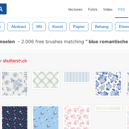
Vectoren
Foto‘s
Video
PSD
w
Abstract
Wit
Kunst
Papier
Behang
Elem
enselen
-
2.006 free brushes matching
blue romantische
or