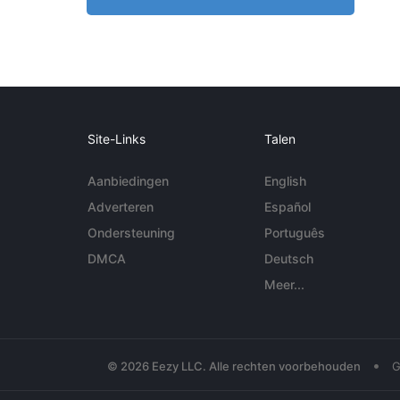
Site-Links
Talen
Aanbiedingen
English
Adverteren
Español
Ondersteuning
Português
DMCA
Deutsch
Meer...
•
© 2026 Eezy LLC. Alle rechten voorbehouden
G