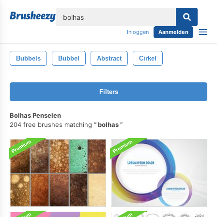
lose
Inloggen
Aanmelden
Bubbels
Bubbel
Abstract
Cirkel
Filters
Bolhas Penselen
204 free brushes matching
bolhas