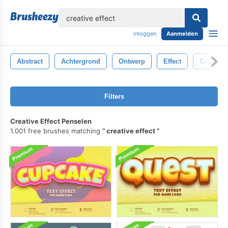
lose
Inloggen
Aanmelden
Abstract
Achtergrond
Ontwerp
Effect
Grafisch
Filters
Creative Effect Penselen
1.001 free brushes matching
creative effect