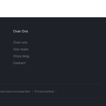
Over Ons
Over ons
Ons team
Onze blog
Contact
ebruiksvoorwaarden
Privacybeleid