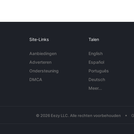
Site-Links
Talen
Aanbiedingen
English
Adverteren
Español
Ondersteuning
Português
DMCA
Deutsch
Meer...
•
© 2026 Eezy LLC. Alle rechten voorbehouden
G