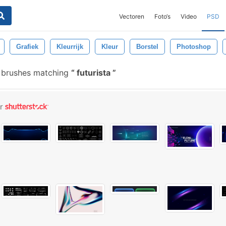
Vectoren
Foto‘s
Video
PSD
Grafiek
Kleurrijk
Kleur
Borstel
Photoshop
 brushes matching
futurista
or