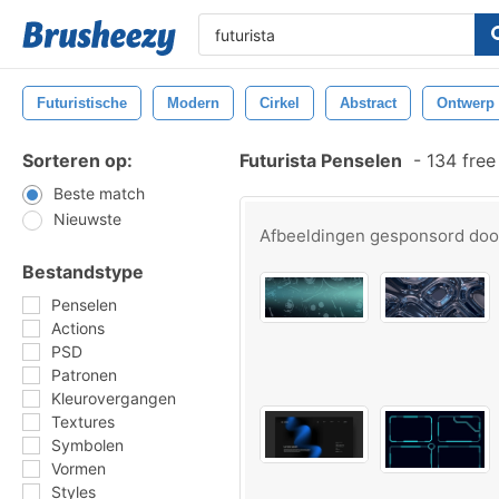
Futuristische
Modern
Cirkel
Abstract
Ontwerp
Sorteren op:
Futurista Penselen
-
134 free
Beste match
Nieuwste
Afbeeldingen gesponsord do
Bestandstype
Penselen
Actions
PSD
Patronen
Kleurovergangen
Textures
Symbolen
Vormen
Styles