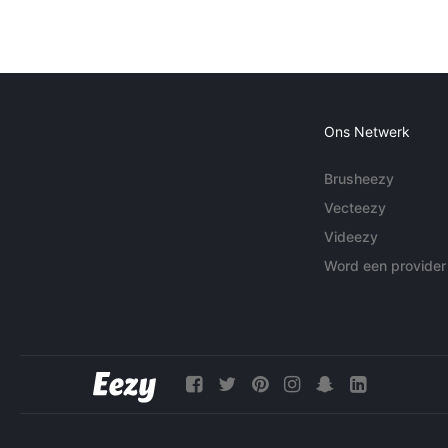
Ons Netwerk
Brusheezy
Vecteezy
Videezy
Word een provider