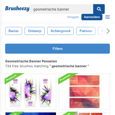
lose
Inloggen
Aanmelden
Banier
Ontwerp
Achtergrond
Patroon
Element
Filters
Geometrische Banner Penselen
734 free brushes matching
geometrische banner