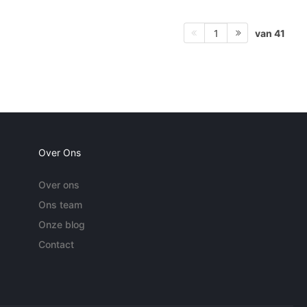
van 41
1
Over Ons
Over ons
Ons team
Onze blog
Contact