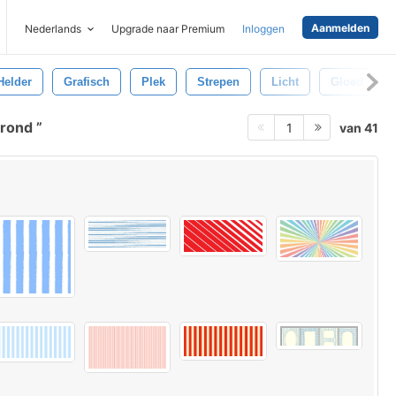
Aanmelden
Nederlands
Upgrade naar Premium
Inloggen
Helder
Grafisch
Plek
Strepen
Licht
Gloed
grond
van 41
1