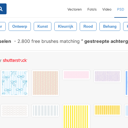
Vectoren
Foto‘s
Video
PSD
ur
Ontwerp
Kunst
Kleurrijk
Rood
Behang
selen
-
2.800 free brushes matching
gestreepte achter
or