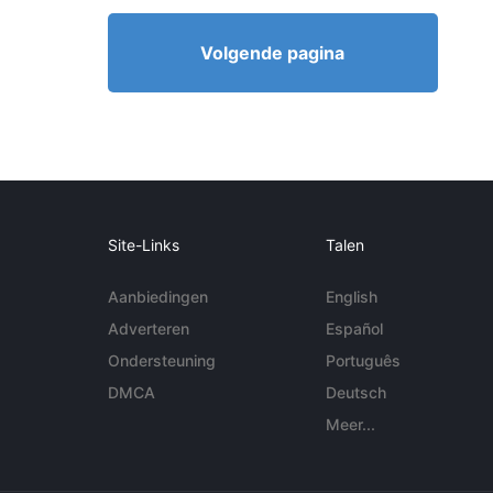
Volgende pagina
Site-Links
Talen
Aanbiedingen
English
Adverteren
Español
Ondersteuning
Português
DMCA
Deutsch
Meer...