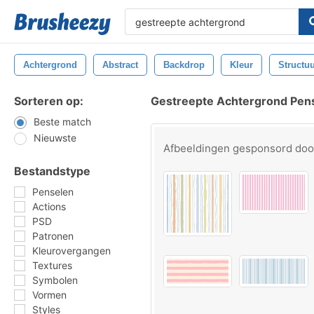
Achtergrond
Abstract
Backdrop
Kleur
Structu
Sorteren op:
Gestreepte Achtergrond Pen
Beste match
Nieuwste
Afbeeldingen gesponsord do
Bestandstype
Penselen
Actions
PSD
Patronen
Kleurovergangen
Textures
Symbolen
Vormen
Styles