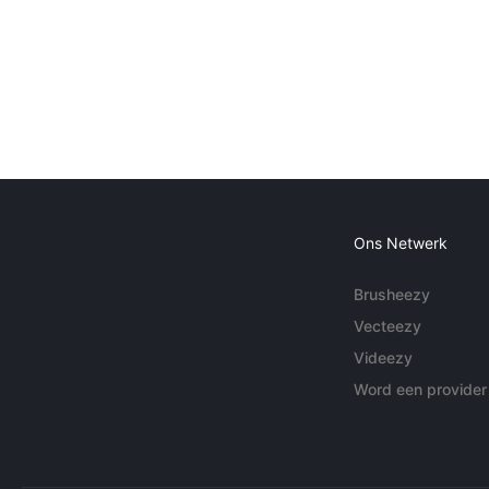
Ons Netwerk
Brusheezy
Vecteezy
Videezy
Word een provider