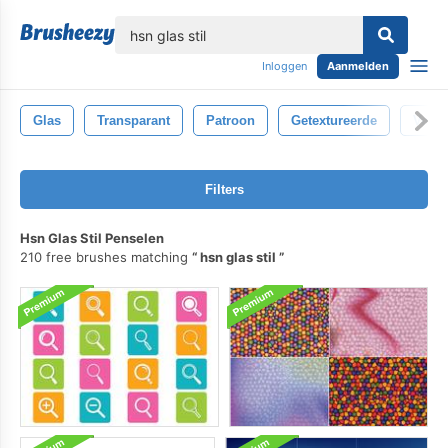
lose
Inloggen
Aanmelden
Glas
Transparant
Patroon
Getextureerde
Verbr
Filters
Hsn Glas Stil Penselen
210 free brushes matching
hsn glas stil