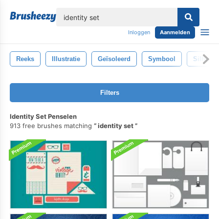
lose
Inloggen
Aanmelden
Reeks
Illustratie
Geïsoleerd
Symbool
Silhouet
Filters
Identity Set Penselen
913 free brushes matching
identity set