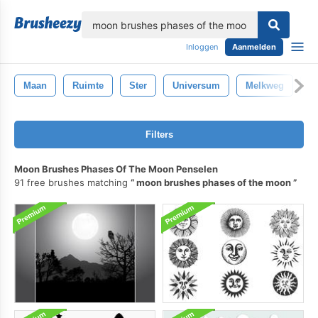
lose
Inloggen
Aanmelden
Maan
Ruimte
Ster
Universum
Melkweg
P
Filters
Moon Brushes Phases Of The Moon Penselen
91 free brushes matching
moon brushes phases of the moon