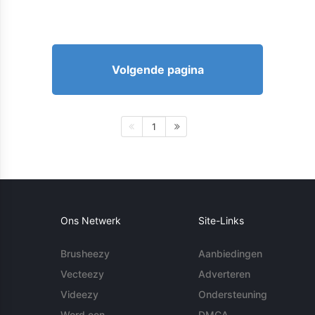
Volgende pagina
1
Ons Netwerk
Site-Links
Brusheezy
Aanbiedingen
Vecteezy
Adverteren
Videezy
Ondersteuning
Word een
DMCA