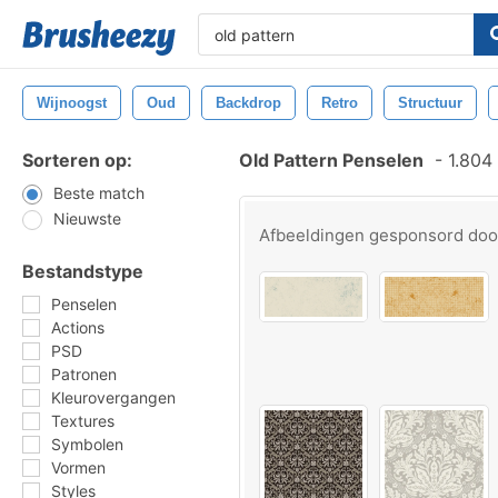
Wijnoogst
Oud
Backdrop
Retro
Structuur
Sorteren op:
Old Pattern Penselen
-
1.804 
Beste match
Nieuwste
Afbeeldingen gesponsord do
Bestandstype
Penselen
Actions
PSD
Patronen
Kleurovergangen
Textures
Symbolen
Vormen
Styles