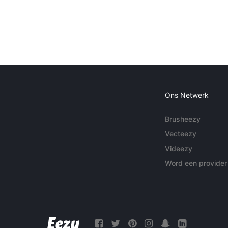
Ons Netwerk
Brusheezy
Vecteezy
Videezy
Word een provider