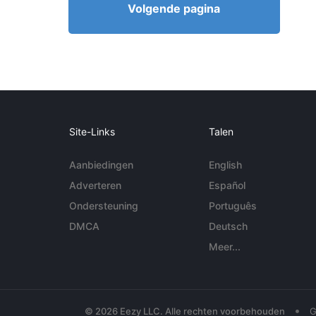
Volgende pagina
Site-Links
Talen
Aanbiedingen
English
Adverteren
Español
Ondersteuning
Português
DMCA
Deutsch
Meer...
•
© 2026 Eezy LLC. Alle rechten voorbehouden
G