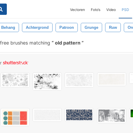
Vectoren
Foto‘s
Video
PSD
Behang
Achtergrond
Patroon
Grunge
Ruw
On
free brushes matching
old pattern
or