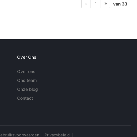
van 33
1
Over Ons
Over ons
Ons team
Onze blog
Contact
ebruiksvoorwaarden
Privacybeleid