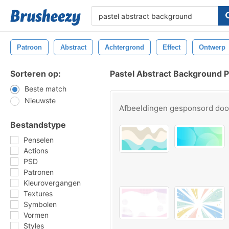
Patroon
Abstract
Achtergrond
Effect
Ontwerp
Sorteren op:
Pastel Abstract Background 
Beste match
Nieuwste
Afbeeldingen gesponsord do
Bestandstype
Penselen
Actions
PSD
Patronen
Kleurovergangen
Textures
Symbolen
Vormen
Styles