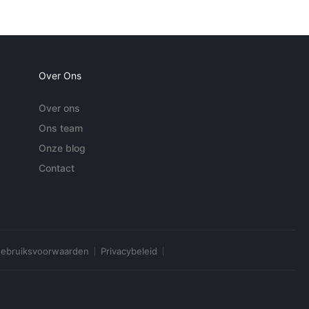
Over Ons
Over ons
Ons team
Onze blog
Contact
ebruiksvoorwaarden
Privacybeleid