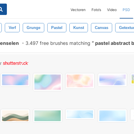
Vectoren
Foto‘s
Video
PSD
Verf
Grunge
Pastel
Kunst
Canvas
Getextu
Penselen
-
3.497 free brushes matching
pastel abstract
or