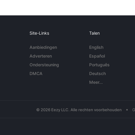
Site-Links
Talen
Aanbiedingen
English
Adverteren
Español
Ondersteuning
Português
DMCA
Deutsch
Meer...
•
© 2026 Eezy LLC. Alle rechten voorbehouden
G