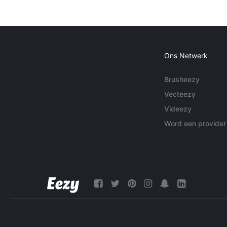
Ons Netwerk
Brusheezy
Vecteezy
Videezy
Word een provider