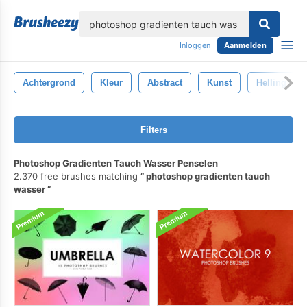
lose
Inloggen
Aanmelden
Achtergrond
Kleur
Abstract
Kunst
Helling
Filters
Photoshop Gradienten Tauch Wasser Penselen
2.370 free brushes matching
photoshop gradienten tauch
wasser