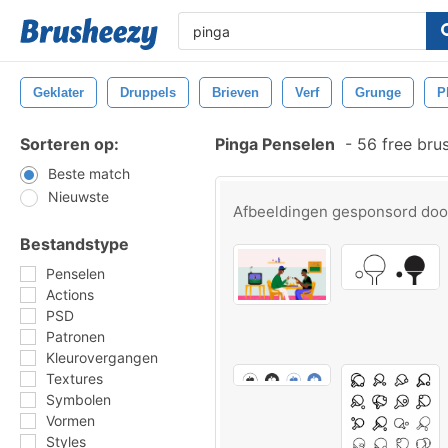
Geklater
Druppels
Brieven
Verf
Grunge
P
Sorteren op:
Pinga Penselen
-
56 free bru
Beste match
Nieuwste
Afbeeldingen gesponsord do
Bestandstype
Penselen
Actions
PSD
Patronen
Kleurovergangen
Textures
Symbolen
Vormen
Styles