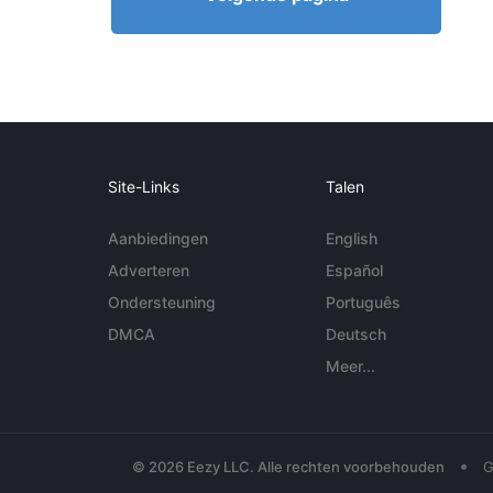
Site-Links
Talen
Aanbiedingen
English
Adverteren
Español
Ondersteuning
Português
DMCA
Deutsch
Meer...
•
© 2026 Eezy LLC. Alle rechten voorbehouden
G