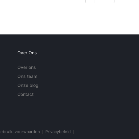
Over Ons
Over ons
Ons team
Onze blog
Contact
ebruiksvoorwaarden
Privacybeleid