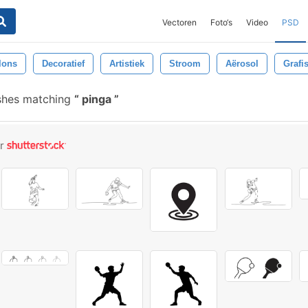
Vectoren
Foto‘s
Video
PSD
lons
Decoratief
Artistiek
Stroom
Aërosol
Grafi
shes matching
pinga
or