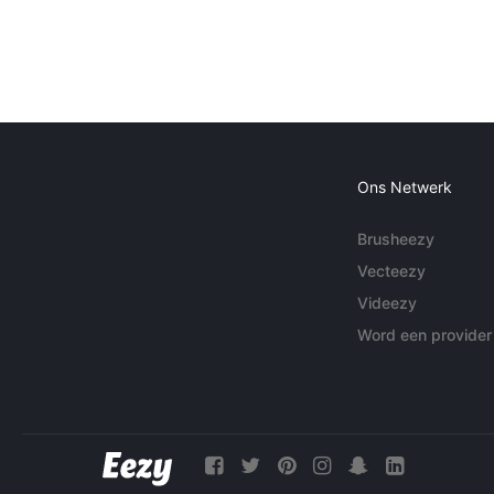
Ons Netwerk
Brusheezy
Vecteezy
Videezy
Word een provider