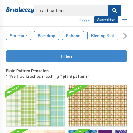
lose
Inloggen
Aanmelden
Structuur
Backdrop
Patroon
Kleding Stof
Wijn
Filters
Plaid Pattern Penselen
1.459 free brushes matching
plaid pattern