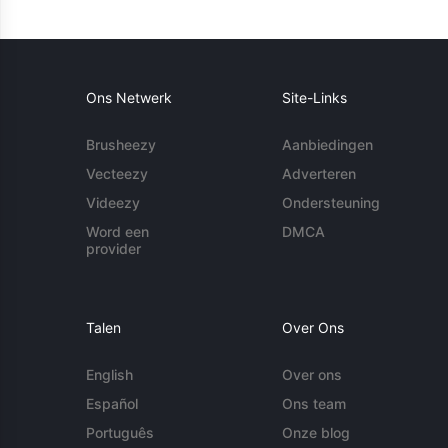
Ons Netwerk
Site-Links
Brusheezy
Aanbiedingen
Vecteezy
Adverteren
Videezy
Ondersteuning
Word een
DMCA
provider
Talen
Over Ons
English
Over ons
Español
Ons team
Português
Onze blog