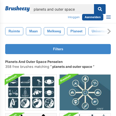
lose
Inloggen
Aanmelden
Ruimte
Maan
Melkweg
Planeet
Universum
Filters
Planets And Outer Space Penselen
358 free brushes matching
planets and outer space