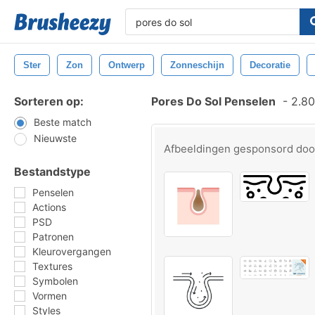
Ster
Zon
Ontwerp
Zonneschijn
Decoratie
Sorteren op:
Pores Do Sol Penselen
-
2.80
Beste match
Nieuwste
Afbeeldingen gesponsord do
Bestandstype
Penselen
Actions
PSD
Patronen
Kleurovergangen
Textures
Symbolen
Vormen
Styles