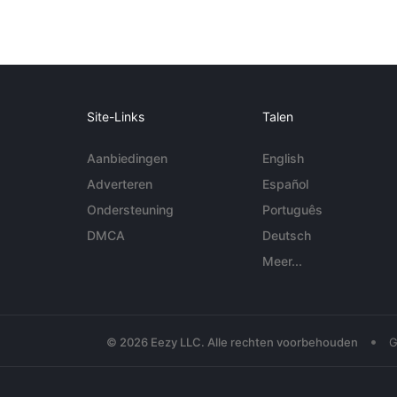
Site-Links
Talen
Aanbiedingen
English
Adverteren
Español
Ondersteuning
Português
DMCA
Deutsch
Meer...
•
© 2026 Eezy LLC. Alle rechten voorbehouden
G