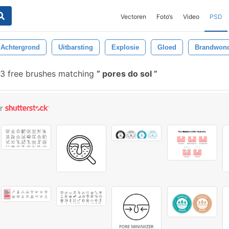
Vectoren
Foto‘s
Video
PSD
Achtergrond
Uitbarsting
Explosie
Gloed
Brandwon
3 free brushes matching
pores do sol
or