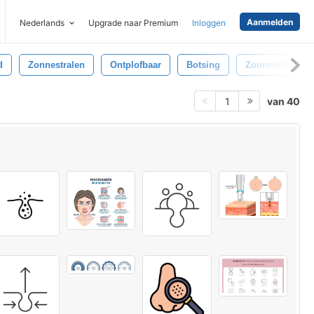
Aanmelden
Nederlands
Upgrade naar Premium
Inloggen
d
Zonnestralen
Ontplofbaar
Botsing
Zonnestraal
van 40
1