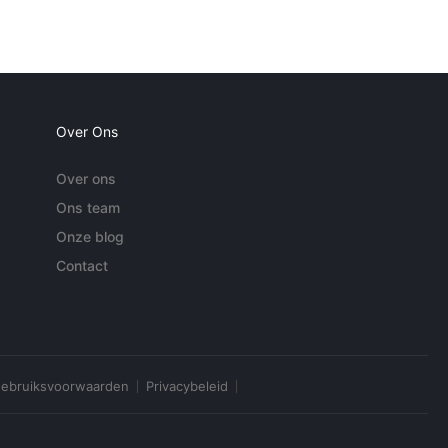
Over Ons
Over ons
Ons team
Onze blog
Contact
ebruiksvoorwaarden
Privacybeleid