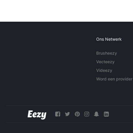
Ons Netwerk
Brusheezy
Vecteezy
Videezy
Word een provider