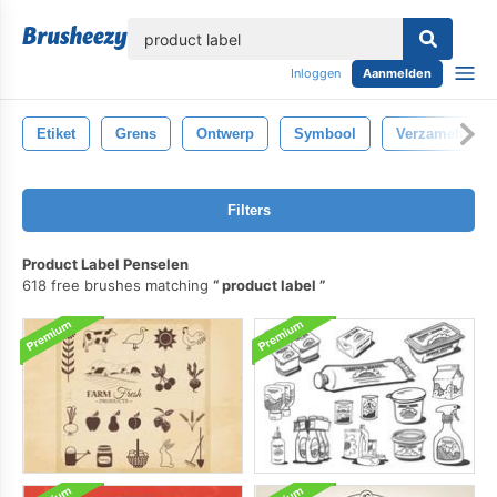
lose
Inloggen
Aanmelden
Etiket
Grens
Ontwerp
Symbool
Verzameling
Filters
Product Label Penselen
618 free brushes matching
product label