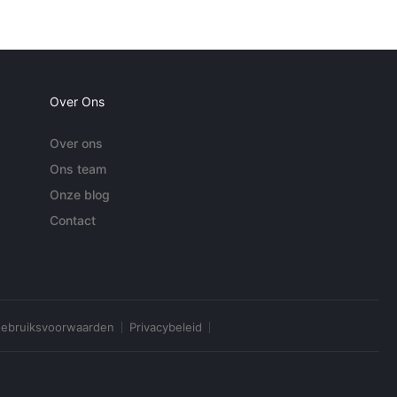
Over Ons
Over ons
Ons team
Onze blog
Contact
ebruiksvoorwaarden
Privacybeleid