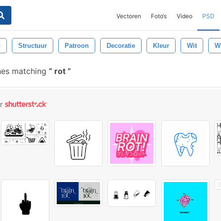
Vectoren
Foto‘s
Video
PSD
p
Structuur
Patroon
Decoratie
Kleur
Wit
W
hes matching
rot
or