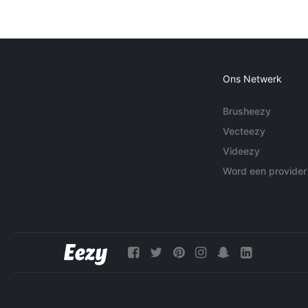
Ons Netwerk
Brusheezy
Vecteezy
Videezy
Word een provider