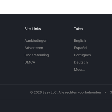
Site-Links
Talen
Aanbiedingen
English
Adverteren
Español
Ondersteuning
Português
DMCA
Deutsch
Meer...
•
© 2026 Eezy LLC. Alle rechten voorbehouden
G