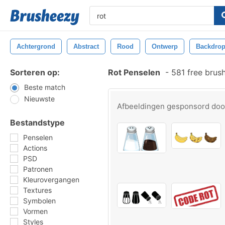
Achtergrond
Abstract
Rood
Ontwerp
Backdro
Sorteren op:
Rot Penselen
-
581 free brus
Beste match
Nieuwste
Afbeeldingen gesponsord do
Bestandstype
Penselen
Actions
PSD
Patronen
Kleurovergangen
Textures
Symbolen
Vormen
Styles