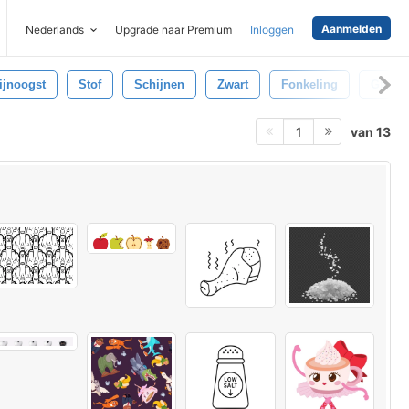
Aanmelden
Nederlands
Upgrade naar Premium
Inloggen
ijnoogst
Stof
Schijnen
Zwart
Fonkeling
Gloed
van 13
1