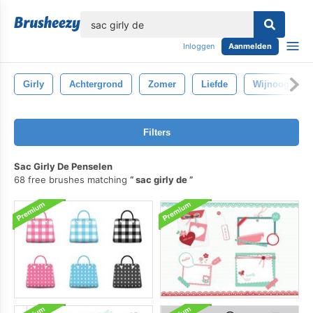
lose
Inloggen
Aanmelden
Girly
Achtergrond
Zomer
Liefde
Wijnoogst
Filters
Sac Girly De Penselen
68 free brushes matching
sac girly de