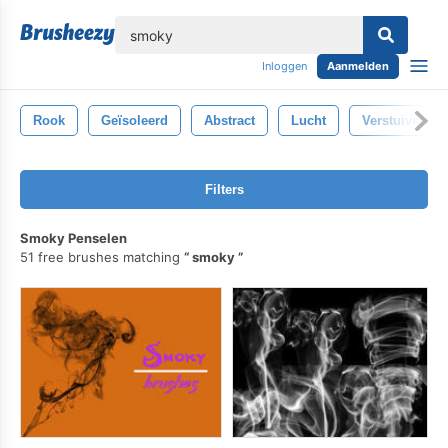
lose
Inloggen
Aanmelden
Rook
Geïsoleerd
Abstract
Lucht
Verstuiven
Filters
Smoky Penselen
51 free brushes matching
smoky