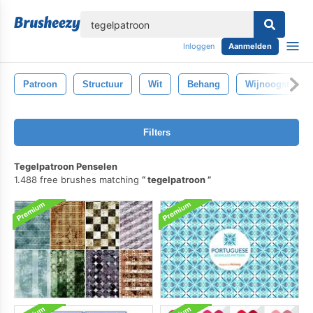
lose
Inloggen
Aanmelden
Patroon
Structuur
Wit
Behang
Wijnoogst
Filters
Tegelpatroon Penselen
1.488 free brushes matching
tegelpatroon