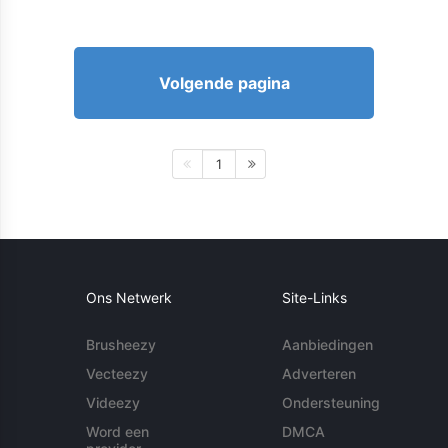
Volgende pagina
1
Ons Netwerk
Site-Links
Brusheezy
Aanbiedingen
Vecteezy
Adverteren
Videezy
Ondersteuning
Word een
DMCA