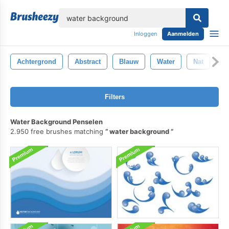
lose
Inloggen
Aanmelden
Achtergrond
Abstract
Blauw
Water
Nat
Vl
Filters
Water Background Penselen
2.950 free brushes matching
water background