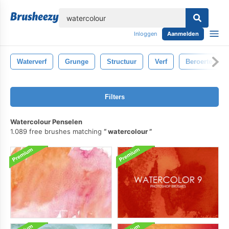
lose
Inloggen
Aanmelden
Waterverf
Grunge
Structuur
Verf
Beroerte
Filters
Watercolour Penselen
1.089 free brushes matching
watercolour