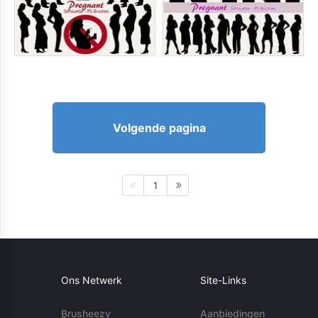
Volgende pagina
1
Ons Netwerk
Site-Links
Brusheezy
Aanbiedingen