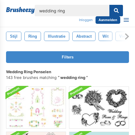
lose
Inloggen
Aanmelden
Stijl
Ring
Illustratie
Abstract
Wit
Viering
Filters
Wedding Ring Penselen
143 free brushes matching
wedding ring