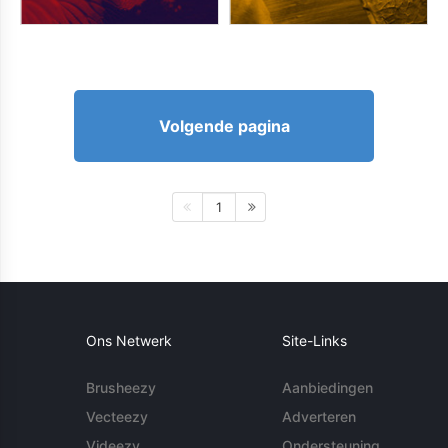
Volgende pagina
1
Ons Netwerk
Site-Links
Brusheezy
Aanbiedingen
Vecteezy
Adverteren
Videezy
Ondersteuning