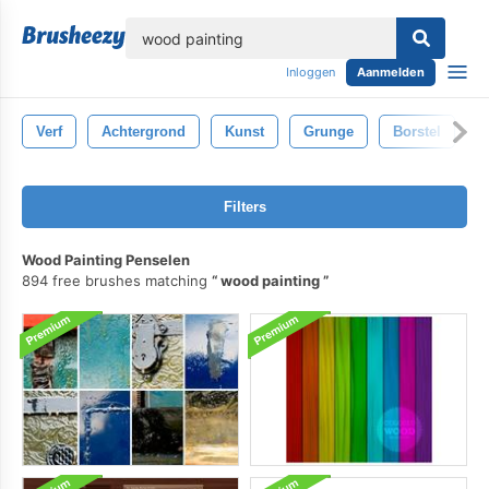
lose
Inloggen
Aanmelden
Verf
Achtergrond
Kunst
Grunge
Borstel
C
Filters
Wood Painting Penselen
894 free brushes matching
wood painting