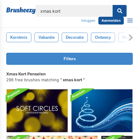
lose
Inloggen
Aanmelden
Kerstmis
Vakantie
Decoratie
Ontwerp
Wijnoog
Filters
Xmas Kort Penselen
296 free brushes matching
xmas kort