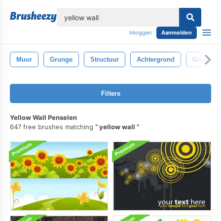
lose
Inloggen
Aanmelden
Muur
Grunge
Structuur
Achtergrond
Grijs
Filters
Yellow Wall Penselen
647 free brushes matching
yellow wall