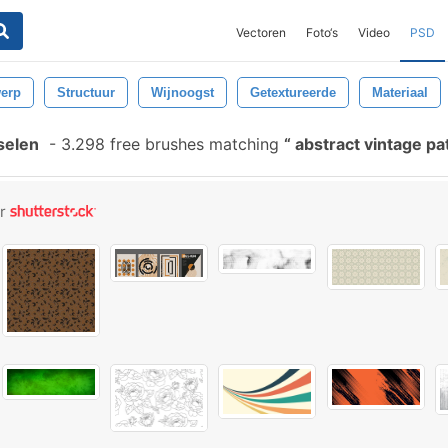
Vectoren
Foto‘s
Video
PSD
erp
Structuur
Wijnoogst
Getextureerde
Materiaal
selen
-
3.298 free brushes matching
abstract vintage pa
or