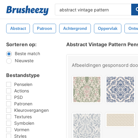
Abstract
Patroon
Achtergrond
Oppervlak
Ontw
Sorteren op:
Abstract Vintage Pattern Pen
Beste match
Nieuwste
Afbeeldingen gesponsord do
Bestandstype
Penselen
Actions
PSD
Patronen
Kleurovergangen
Textures
Symbolen
Vormen
Styles