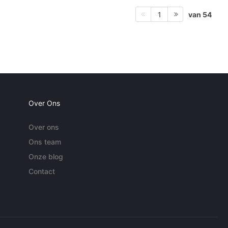
van 54
1
Over Ons
Over ons
Ons team
Onze blog
Contact