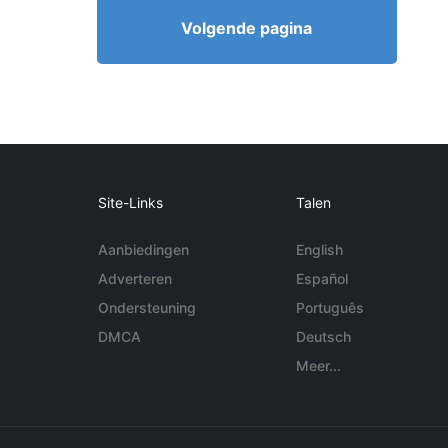
Volgende pagina
Site-Links
Talen
Aanbiedingen
English
Adverteren
Español
Ondersteuning
Português
DMCA
Deutsch
Meer...