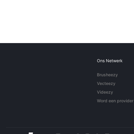
Ons Netwerk
Brusheezy
Vecteezy
Videezy
Word een provider