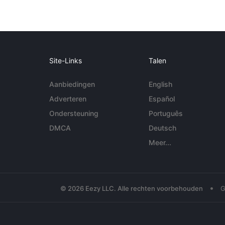
Site-Links
Talen
Aanbiedingen
English
Adverteren
Español
Ondersteuning
Português
DMCA
Deutsch
Meer...
•
© 2026 Eezy LLC. Alle rechten voorbehouden
G