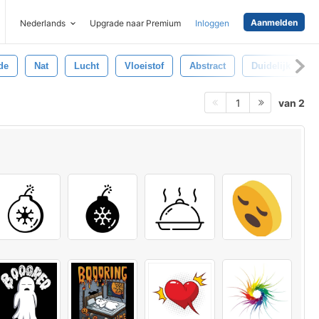
Aanmelden
Nederlands
Upgrade naar Premium
Inloggen
de
Nat
Lucht
Vloeistof
Abstract
Duidelijk
van 2
1