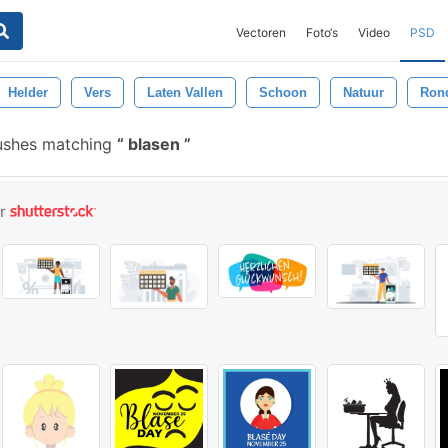
Vectoren
Foto‘s
Video
PSD
Helder
Vers
Laten Vallen
Schoon
Natuur
Ron
ushes matching
blasen
or