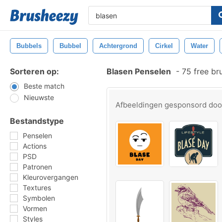
Bubbels
Bubbel
Achtergrond
Cirkel
Water
Sorteren op:
Blasen Penselen
-
75 free br
Beste match
Nieuwste
Afbeeldingen gesponsord do
Bestandstype
Penselen
Actions
PSD
Patronen
Kleurovergangen
Textures
Symbolen
Vormen
Styles