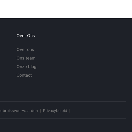
Over Ons
Over ons
Ons team
Onze blog
Contact
ebruiksvoorwaarden
Privacybeleid