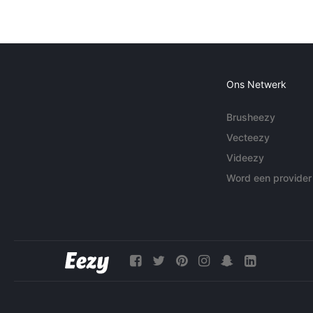
Ons Netwerk
Brusheezy
Vecteezy
Videezy
Word een provider