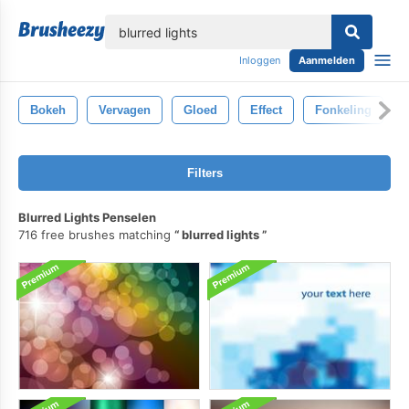
lose
Inloggen
Aanmelden
Bokeh
Vervagen
Gloed
Effect
Fonkeling
Filters
Blurred Lights Penselen
716 free brushes matching
blurred lights