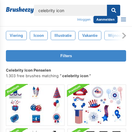
lose
Inloggen
Aanmelden
Viering
Icoon
Illustratie
Vakantie
Wijnoogst
Filters
Celebrity Icon Penselen
1.303 free brushes matching
celebrity icon