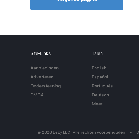
Site-Links
Talen
Aanbiedingen
English
Adverteren
Español
Ondersteuning
Português
DMCA
Deutsch
Meer...
•
© 2026 Eezy LLC. Alle rechten voorbehouden
G