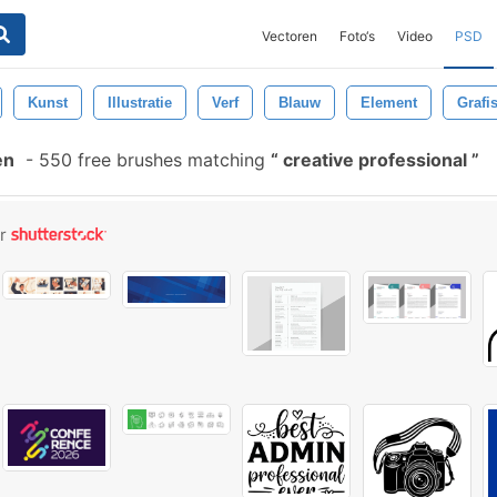
Vectoren
Foto‘s
Video
PSD
Kunst
Illustratie
Verf
Blauw
Element
Grafi
en
-
550 free brushes matching
creative professional
or