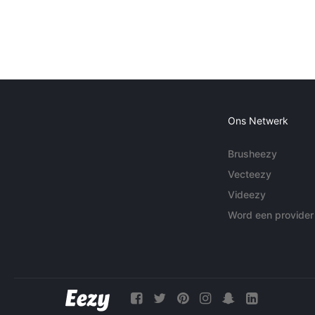
Ons Netwerk
Brusheezy
Vecteezy
Videezy
Word een provider