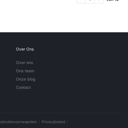
Over Ons
Over ons
Ons team
Onze blog
Contact
ebruiksvoorwaarden
Privacybeleid