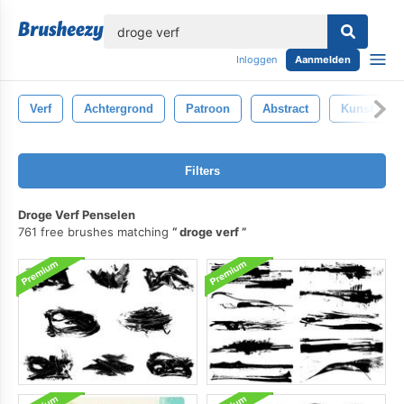
lose
Inloggen
Aanmelden
Verf
Achtergrond
Patroon
Abstract
Kunst
Filters
Droge Verf Penselen
761 free brushes matching
droge verf