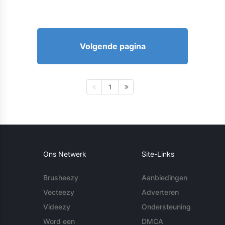
Volgende pagina
1
Ons Netwerk
Site-Links
Brusheezy
Aanbiedingen
Vecteezy
Adverteren
Videezy
Ondersteuning
Word een
DMCA