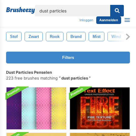
lose
Inloggen
Aanmelden
Stof
Zwart
Rook
Brand
Mist
Wind
G
Filters
Dust Particles Penselen
223 free brushes matching
dust particles