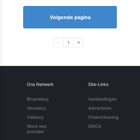
Volgende pagina
1
Ons Netwerk
Site-Links
Brusheezy
Aanbiedingen
Vecteezy
Adverteren
Videezy
Ondersteuning
Word een
DMCA
provider