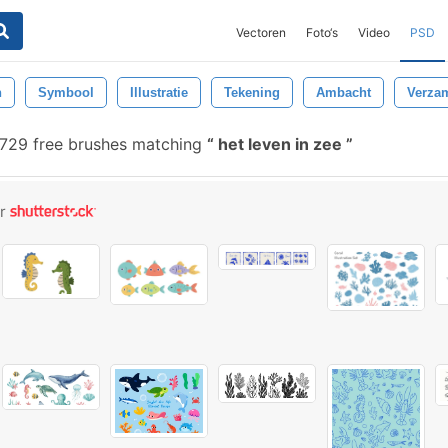
Vectoren
Foto‘s
Video
PSD
n
Symbool
Illustratie
Tekening
Ambacht
Verza
729 free brushes matching
het leven in zee
or