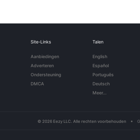
Site-Links
Talen
Aanbiedingen
English
Adverteren
Español
Ondersteuning
Português
DMCA
Deutsch
Meer...
•
© 2026 Eezy LLC. Alle rechten voorbehouden
G