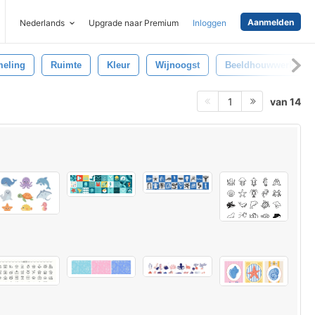
Aanmelden
Nederlands
Upgrade naar Premium
Inloggen
meling
Ruimte
Kleur
Wijnoogst
Beeldhouwwerk
van 14
1