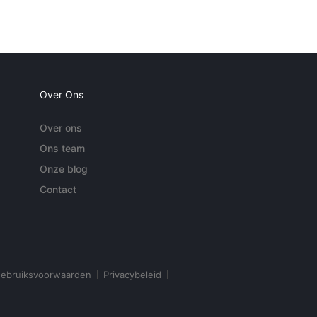
Over Ons
Over ons
Ons team
Onze blog
Contact
ebruiksvoorwaarden
Privacybeleid