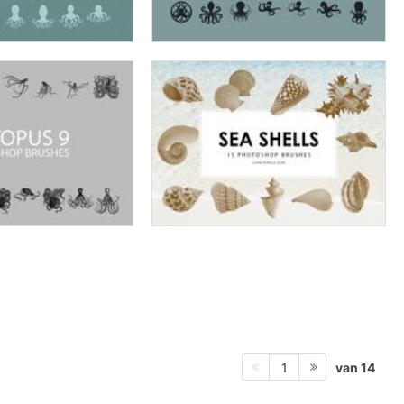
van 14
1