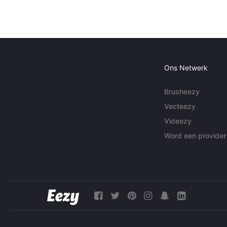
Ons Netwerk
Brusheezy
Vecteezy
Videezy
Word een provider