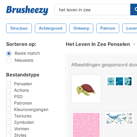
Structuur
Achtergrond
Ontwerp
Patroon
Leve
Sorteren op:
Het Leven In Zee Penselen
-
Beste match
Nieuwste
Afbeeldingen gesponsord do
Bestandstype
Penselen
Actions
PSD
Patronen
Kleurovergangen
Textures
Symbolen
Vormen
Styles