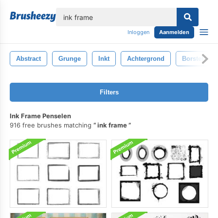
lose
Inloggen
Aanmelden
Abstract
Grunge
Inkt
Achtergrond
Borstel
Filters
Ink Frame Penselen
916 free brushes matching
ink frame