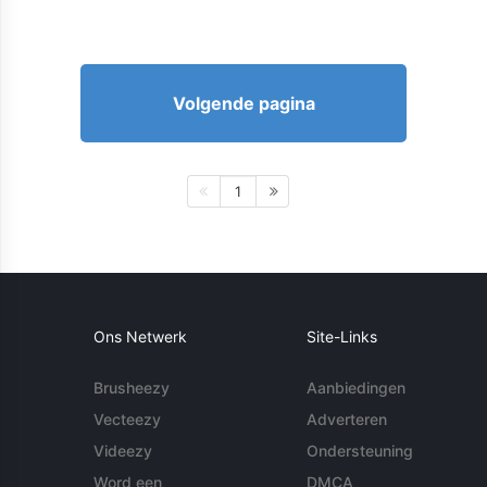
Volgende pagina
1
Ons Netwerk
Site-Links
Brusheezy
Aanbiedingen
Vecteezy
Adverteren
Videezy
Ondersteuning
Word een
DMCA