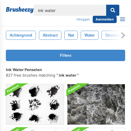
lose
Inloggen
Aanmelden
Achtergrond
Abstract
Nat
Water
Structuur
Filters
Ink Water Penselen
827 free brushes matching
ink water