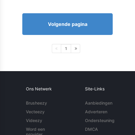
Volgende pagina
1
Ons Netwerk
Site-Links
Brusheezy
Aanbiedingen
Vecteezy
Adverteren
Videezy
Ondersteuning
Word een
DMCA
provider