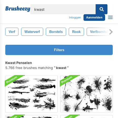
lose
Inloggen
Aanmelden
Verf
Waterverf
Borstels
Rook
Verfborstel
Filters
Kwast Penselen
5.766 free brushes matching
kwast