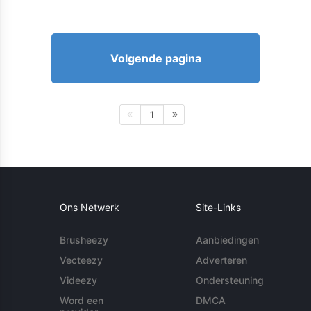
Volgende pagina
1
Ons Netwerk
Site-Links
Brusheezy
Aanbiedingen
Vecteezy
Adverteren
Videezy
Ondersteuning
Word een
DMCA