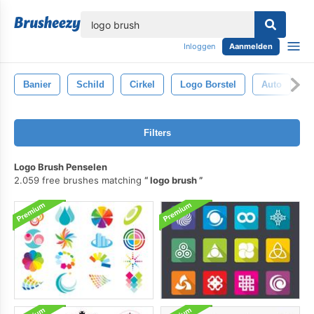
lose
Inloggen
Aanmelden
Banier
Schild
Cirkel
Logo Borstel
Auto
L
Filters
Logo Brush Penselen
2.059 free brushes matching
logo brush