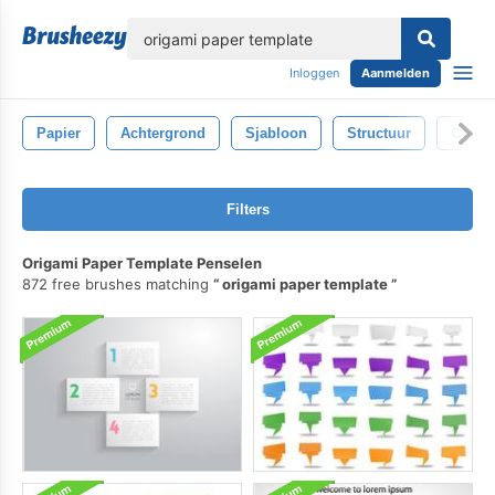
lose
Inloggen
Aanmelden
Papier
Achtergrond
Sjabloon
Structuur
Ontwe
Filters
Origami Paper Template Penselen
872 free brushes matching
origami paper template